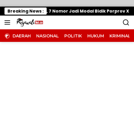
Langsung ke konten
anaskan Mesin, 7 Nomor Jadi Modal Bidik Porprov X
Breaking News :
DAERAH
NASIONAL
POLITIK
HUKUM
KRIMINAL