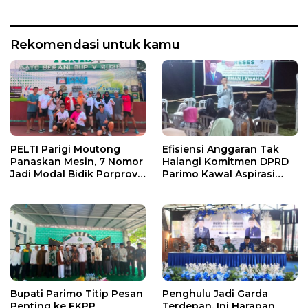
Rekomendasi untuk kamu
PELTI Parigi Moutong
Efisiensi Anggaran Tak
Panaskan Mesin, 7 Nomor
Halangi Komitmen DPRD
Jadi Modal Bidik Porprov
Parimo Kawal Aspirasi
X
Warga
Bupati Parimo Titip Pesan
Penghulu Jadi Garda
Penting ke FKPP
Terdepan, Ini Harapan