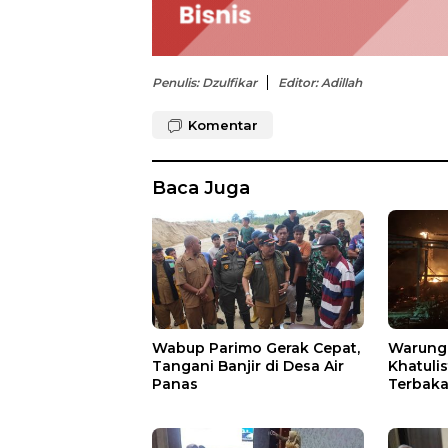
Penulis: Dzulfikar
Editor: Adillah
Komentar
Baca Juga
Wabup Parimo Gerak Cepat,
Warung 
Tangani Banjir di Desa Air
Khatuli
Panas
Terbakar
Ratusan