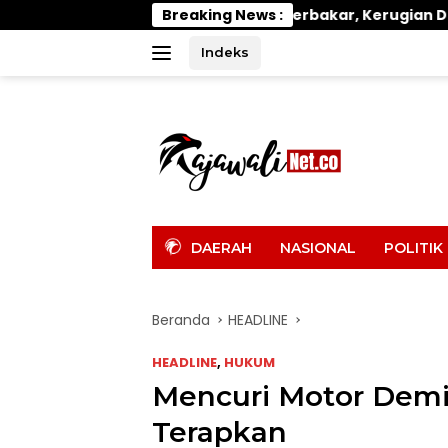
Langsung
listiwa Hangus Terbakar, Kerugian Ditaksir Ratusan Juta
Breaking News :
ke
konten
Indeks
tutup
DAERAH
NASIONAL
POLITIK
Beranda
HEADLINE
HEADLINE
,
HUKUM
Mencuri Motor Demi
Terapkan