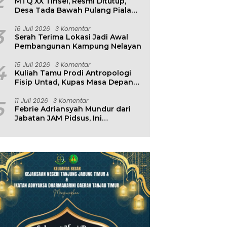
2
MTQ XX Tinsel, Resmi Ditutup,
Desa Tada Bawah Pulang Piala
Bergilir
3
16 Juli 2026
3 Komentar
Serah Terima Lokasi Jadi Awal
Pembangunan Kampung Nelayan
4
15 Juli 2026
3 Komentar
Kuliah Tamu Prodi Antropologi
Fisip Untad, Kupas Masa Depan
Hubungan Manusia dan
Lingkungan
5
11 Juli 2026
3 Komentar
Febrie Adriansyah Mundur dari
Jabatan JAM Pidsus, Ini
Penjelasan Kejagung