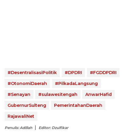
#DesentralisasiPolitik
#DPDRI
#FGDDPDRI
#OtonomiDaerah
#PilkadaLangsung
#Senayan
#sulawesitengah
AnwarHafid
GubernurSulteng
PemerintahanDaerah
RajawaliNet
Penulis: Adillah
Editor: Dzulfikar