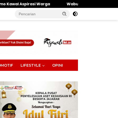
rga
Wabup Parimo Gerak Cepat, Tangani Banjir di D
tutup
MOTIF
LIFESTYLE
OPINI