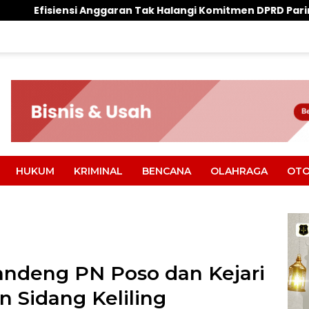
aran Tak Halangi Komitmen DPRD Parimo Kawal Aspirasi Wa
HUKUM
KRIMINAL
BENCANA
OLAHRAGA
OTO
andeng PN Poso dan Kejari
 Sidang Keliling