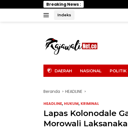
Langsung
Breaking News :
Efisiensi Angg
ke
konten
Indeks
tutup
DAERAH
NASIONAL
POLITIK
Beranda
HEADLINE
HEADLINE
,
HUKUM
,
KRIMINAL
Lapas Kolonodale G
Morowali Laksanakan