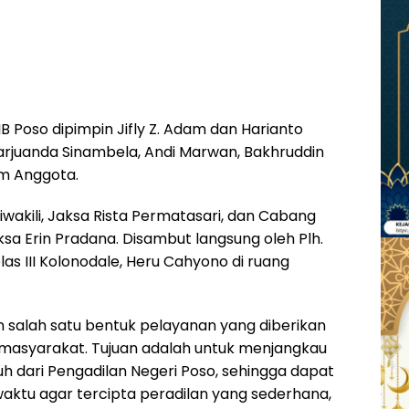
 Poso dipimpin Jifly Z. Adam dan Harianto
rjuanda Sinambela, Andi Marwan, Bakhruddin
im Anggota.
iwakili, Jaksa Rista Permatasari, dan Cabang
ksa Erin Pradana. Disambut langsung oleh Plh.
 III Kolonodale, Heru Cahyono di ruang
an salah satu bentuk pelayanan yang diberikan
 masyarakat. Tujuan adalah untuk menjangkau
h dari Pengadilan Negeri Poso, sehingga dapat
tu agar tercipta peradilan yang sederhana,