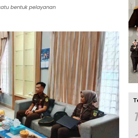
 satu bentuk pelayanan
T
1