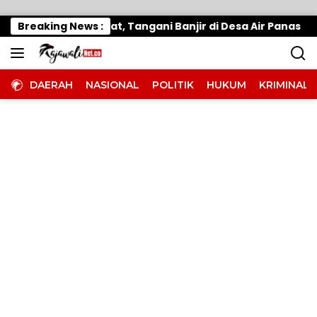
Langsung ke konten
mo Gerak Cepat, Tangani Banjir di Desa Air Panas
Breaking News :
DAERAH
NASIONAL
POLITIK
HUKUM
KRIMINAL