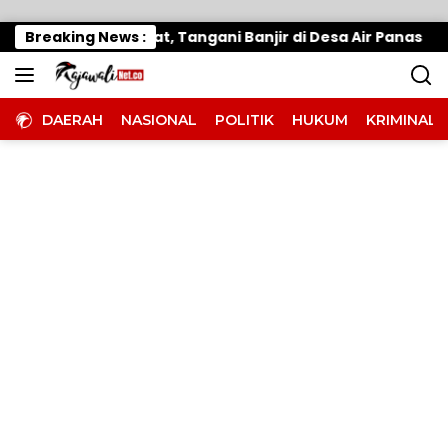
Langsung ke konten
o Gerak Cepat, Tangani Banjir di Desa Air Panas
Breaking News :
DAERAH
NASIONAL
POLITIK
HUKUM
KRIMINAL