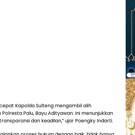
cepat Kapolda Sulteng mengambil alih
olresta Palu, Bayu Adityawan. Ini menunjukkan
ansparansi dan keadilan,” ujar Poengky Indarti.
jalankan proses hukum dengan baik, tidak hanya