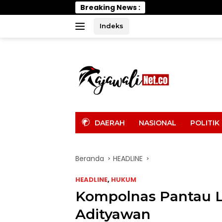
Langsung
Breaking News :
Wa
ke
konten
Indeks
tutup
DAERAH
NASIONAL
POLITIK
Beranda
HEADLINE
HEADLINE
,
HUKUM
Kompolnas Pantau 
Adityawan