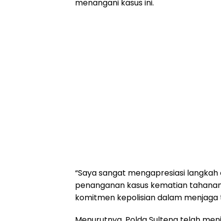
menangani kasus ini.
“Saya sangat mengapresiasi langkah 
penanganan kasus kematian tahanan P
komitmen kepolisian dalam menjaga tr
Menurutnya, Polda Sulteng telah men