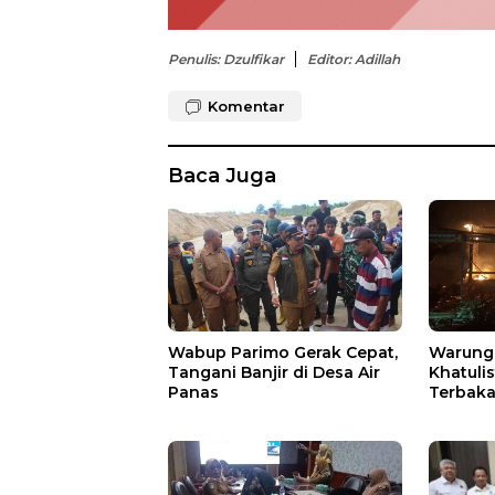
Penulis: Dzulfikar
Editor: Adillah
Komentar
Baca Juga
Wabup Parimo Gerak Cepat,
Warung 
Tangani Banjir di Desa Air
Khatuli
Panas
Terbakar
Ratusan