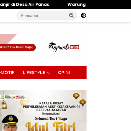
Warung Makan Dipantai Khatulistiwa Hangus Terba
tutup
MOTIF
LIFESTYLE
OPINI