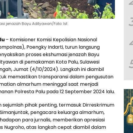
asi jenazah Bayu Adityawan/Foto: Ist
lu
– Komisioner Komisi Kepolisian Nasional
ompolnas), Poengky Indarti, turun langsung
nyaksikan proses ekshumasi jenazah Bayu
ityawan di pemakaman Kota Palu, Sulawesi
ngah, Jumat (4/10/2024). Langkah ini diambil
tuk memastikan transparansi dalam pengusutan
matian almarhum meninggal saat menjadi
hanan Polresta Palu pada 12 September 2024 lalu.
leh sejumlah pihak penting, termasuk Dirreskrimum
 Simanjuntak, pengacara keluarga almarhum,
i hadapan para jurnalis, memberikan apresiasi
gus Nugroho, atas langkah cepat diambil dalam