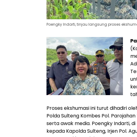
Poengky Indarti, tinjau langsung proses ekshum
Pa
(K
me
Ad
Te
un
ke
ta
Proses ekshumasi ini turut dihadiri o
Polda Sulteng Kombes Pol. Parojahan
serta awak media. Poengky Indarti, d
kepada Kapolda Sulteng, Irjen Pol. A