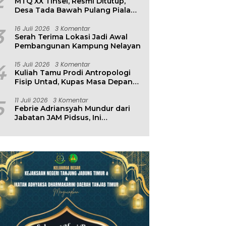
2
MTQ XX Tinsel, Resmi Ditutup,
Desa Tada Bawah Pulang Piala
Bergilir
3
16 Juli 2026
3 Komentar
Serah Terima Lokasi Jadi Awal
Pembangunan Kampung Nelayan
4
15 Juli 2026
3 Komentar
Kuliah Tamu Prodi Antropologi
Fisip Untad, Kupas Masa Depan
Hubungan Manusia dan
Lingkungan
5
11 Juli 2026
3 Komentar
Febrie Adriansyah Mundur dari
Jabatan JAM Pidsus, Ini
Penjelasan Kejagung