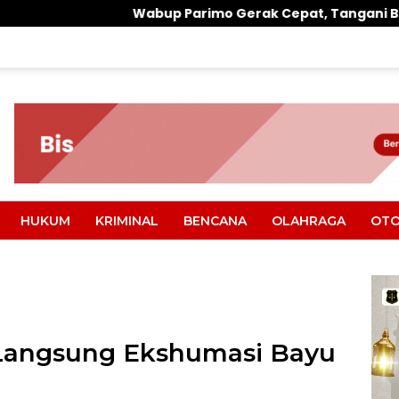
bup Parimo Gerak Cepat, Tangani Banjir di Desa Air Panas
HUKUM
KRIMINAL
BENCANA
OLAHRAGA
OTO
Langsung Ekshumasi Bayu