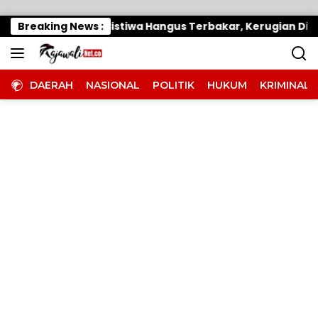
Langsung ke konten
pantai Khatulistiwa Hangus Terbakar, Kerugian Ditaksir 
Breaking News :
DAERAH
NASIONAL
POLITIK
HUKUM
KRIMINAL