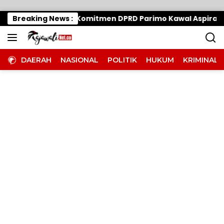
Langsung ke konten
n Tak Halangi Komitmen DPRD Parimo Kawal Aspirasi Warga
Breaking News :
DAERAH
NASIONAL
POLITIK
HUKUM
KRIMINAL