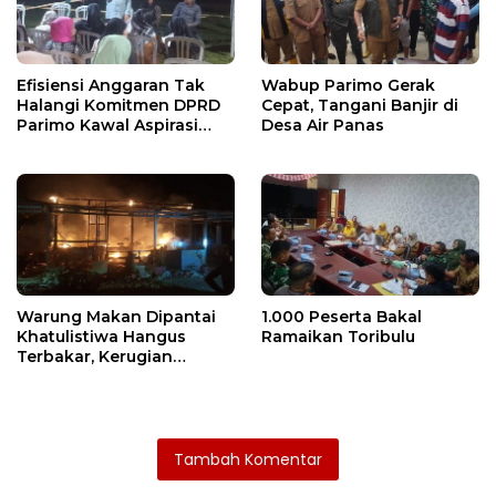
Efisiensi Anggaran Tak
Wabup Parimo Gerak
Halangi Komitmen DPRD
Cepat, Tangani Banjir di
Parimo Kawal Aspirasi
Desa Air Panas
Warga
Warung Makan Dipantai
1.000 Peserta Bakal
Khatulistiwa Hangus
Ramaikan Toribulu
Terbakar, Kerugian
Ditaksir Ratusan Juta
Tambah Komentar