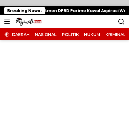
Langsung ke konten
k Halangi Komitmen DPRD Parimo Kawal Aspirasi Warga
Breaking News :
DAERAH
NASIONAL
POLITIK
HUKUM
KRIMINAL