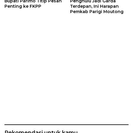
Bupati Parimo Titip Pesan
Penghulu Jadi Garda
Penting ke FKPP
Terdepan, Ini Harapan
Pemkab Parigi Moutong
Rekomendasi untuk kamu