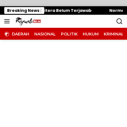
Langsung ke konten
an Oknum Panitera Belum Terjawab
Breaking News :
Normalisasi S
DAERAH
NASIONAL
POLITIK
HUKUM
KRIMINAL