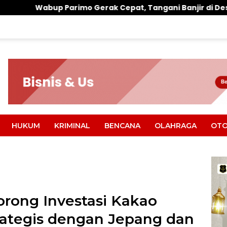
Gerak Cepat, Tangani Banjir di Desa Air Panas
War
HUKUM
KRIMINAL
BENCANA
OLAHRAGA
OTO
rong Investasi Kakao
rategis dengan Jepang dan