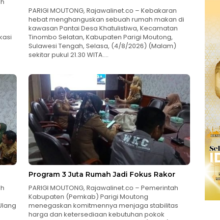
ah
PARIGI MOUTONG, Rajawalinet.co – Kebakaran
hebat menghanguskan sebuah rumah makan di
kawasan Pantai Desa Khatulistiwa, Kecamatan
kasi
Tinombo Selatan, Kabupaten Parigi Moutong,
Sulawesi Tengah, Selasa, (4/8/2026) (Malam)
sekitar pukul 21.30 WITA….
Program 3 Juta Rumah Jadi Fokus Rakor
ah
PARIGI MOUTONG, Rajawalinet.co – Pemerintah
Kabupaten (Pemkab) Parigi Moutong
Ulang
menegaskan komitmennya menjaga stabilitas
harga dan ketersediaan kebutuhan pokok