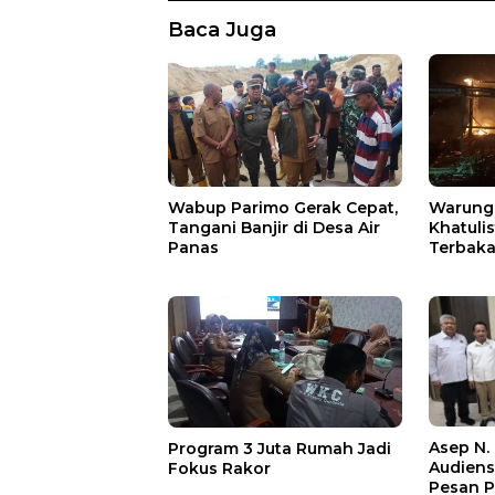
Baca Juga
Wabup Parimo Gerak Cepat,
Warung 
Tangani Banjir di Desa Air
Khatuli
Panas
Terbakar
Ratusan
Asep N.
Program 3 Juta Rumah Jadi
Audien
Fokus Rakor
Pesan P