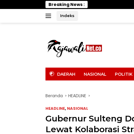
Langsung
Breaking News :
Wabup Parimo 
ke
konten
Indeks
tutup
DAERAH
NASIONAL
POLITIK
Beranda
HEADLINE
HEADLINE
,
NASIONAL
Gubernur Sulteng Do
Lewat Kolaborasi St