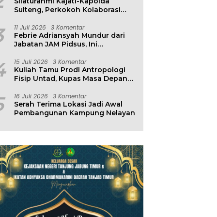
2
Silaturahmi Kajati-Kapolda
Sulteng, Perkokoh Kolaborasi
Antar Penegak Hukum
3
11 Juli 2026
3 Komentar
Febrie Adriansyah Mundur dari
Jabatan JAM Pidsus, Ini
Penjelasan Kejagung
4
15 Juli 2026
3 Komentar
Kuliah Tamu Prodi Antropologi
Fisip Untad, Kupas Masa Depan
Hubungan Manusia dan
Lingkungan
5
16 Juli 2026
3 Komentar
Serah Terima Lokasi Jadi Awal
Pembangunan Kampung Nelayan