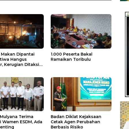
Makan Dipantai
1.000 Peserta Bakal
stiwa Hangus
Ramaikan Toribulu
, Kerugian Ditaksir
 Juta
 Mulyana Terima
Badan Diklat Kejaksaan
si Wamen ESDM, Ada
Cetak Agen Perubahan
enting
Berbasis Risiko