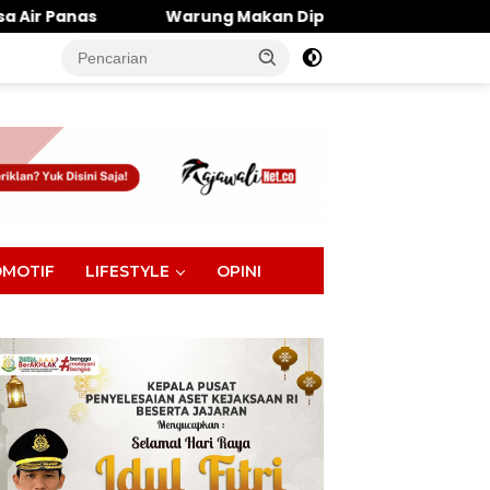
ung Makan Dipantai Khatulistiwa Hangus Terbakar, Kerugi
tutup
MOTIF
LIFESTYLE
OPINI