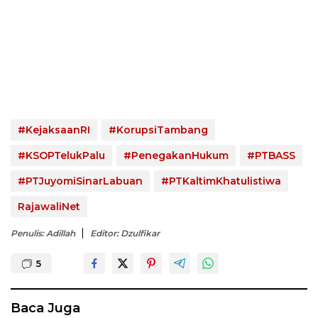
#KejaksaanRI
#KorupsiTambang
#KSOPTelukPalu
#PenegakanHukum
#PTBASS
#PTJuyomiSinarLabuan
#PTKaltimKhatulistiwa
RajawaliNet
Penulis: Adillah
Editor: Dzulfikar
5
Baca Juga