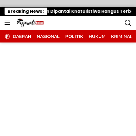
Langsung ke konten
Warung Makan Dipantai Khatulistiwa Hangus Terbakar, Ker
Breaking News :
DAERAH
NASIONAL
POLITIK
HUKUM
KRIMINAL