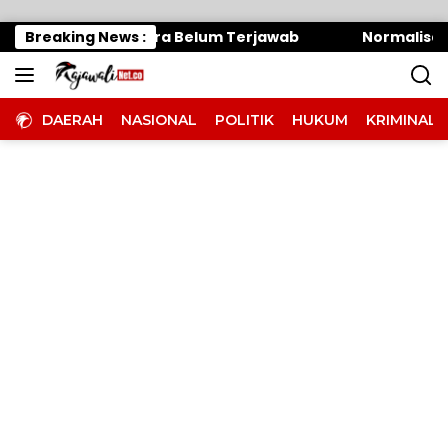
Langsung ke konten
Oknum Panitera Belum Terjawab
Breaking News :
Normalisasi Sunga
DAERAH
NASIONAL
POLITIK
HUKUM
KRIMINAL