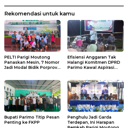
Rekomendasi untuk kamu
PELTI Parigi Moutong
Efisiensi Anggaran Tak
Panaskan Mesin, 7 Nomor
Halangi Komitmen DPRD
Jadi Modal Bidik Porprov
Parimo Kawal Aspirasi
X
Warga
Bupati Parimo Titip Pesan
Penghulu Jadi Garda
Penting ke FKPP
Terdepan, Ini Harapan
Pemkab Parigi Moutong