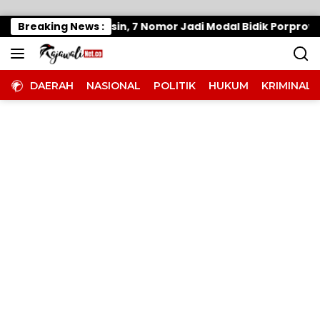
Langsung ke konten
g Panaskan Mesin, 7 Nomor Jadi Modal Bidik Porprov X
Breaking News :
DAERAH
NASIONAL
POLITIK
HUKUM
KRIMINAL