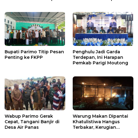
X
Warga
Bupati Parimo Titip Pesan
Penghulu Jadi Garda
Penting ke FKPP
Terdepan, Ini Harapan
Pemkab Parigi Moutong
Wabup Parimo Gerak
Warung Makan Dipantai
Cepat, Tangani Banjir di
Khatulistiwa Hangus
Desa Air Panas
Terbakar, Kerugian
Ditaksir Ratusan Juta