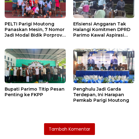
PELTI Parigi Moutong
Efisiensi Anggaran Tak
Panaskan Mesin, 7 Nomor
Halangi Komitmen DPRD
Jadi Modal Bidik Porprov
Parimo Kawal Aspirasi
X
Warga
Bupati Parimo Titip Pesan
Penghulu Jadi Garda
Penting ke FKPP
Terdepan, Ini Harapan
Pemkab Parigi Moutong
Tambah Komentar