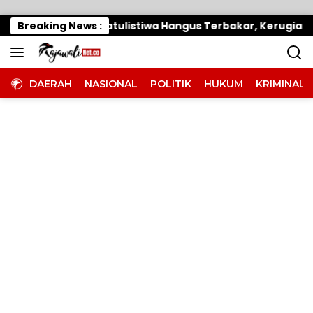
Langsung ke konten
Dipantai Khatulistiwa Hangus Terbakar, Kerugian Ditaksi
Breaking News :
DAERAH
NASIONAL
POLITIK
HUKUM
KRIMINAL