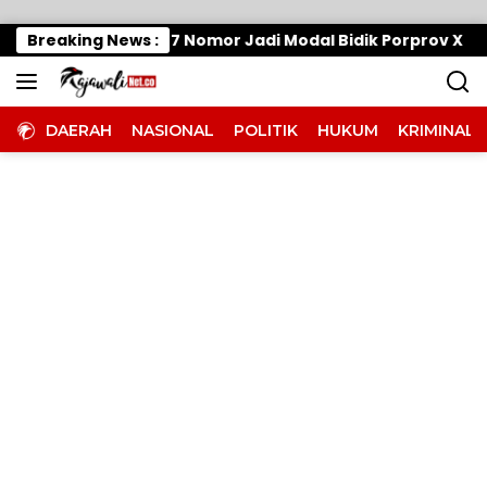
Langsung ke konten
naskan Mesin, 7 Nomor Jadi Modal Bidik Porprov X
Breaking News :
E
DAERAH
NASIONAL
POLITIK
HUKUM
KRIMINAL