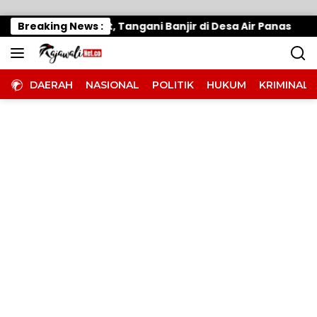
Langsung ke konten
 Gerak Cepat, Tangani Banjir di Desa Air Panas
Breaking News :
Wa
DAERAH
NASIONAL
POLITIK
HUKUM
KRIMINAL