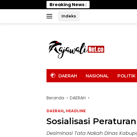
Langsung
Breaking News :
Efisiensi Ang
ke
konten
Indeks
tutup
DAERAH
NASIONAL
POLITIK
Beranda
DAERAH
DAERAH
,
HEADLINE
Sosialisasi Peratura
Desiminasi Tata Nakah Dinas Kabup