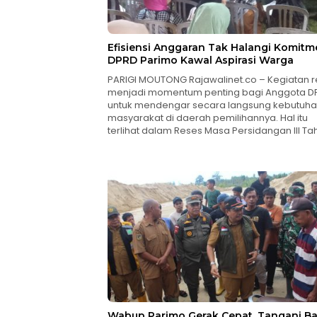
Efisiensi Anggaran Tak Halangi Komitm
DPRD Parimo Kawal Aspirasi Warga
PARIGI MOUTONG Rajawalinet.co – Kegiatan 
menjadi momentum penting bagi Anggota D
untuk mendengar secara langsung kebutuh
masyarakat di daerah pemilihannya. Hal itu
terlihat dalam Reses Masa Persidangan III T
Wabup Parimo Gerak Cepat, Tangani Ba