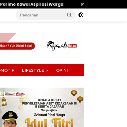
arga
Penghulu Jadi Garda Terdepan, Ini Harapan 
tutup
MOTIF
LIFESTYLE
OPINI