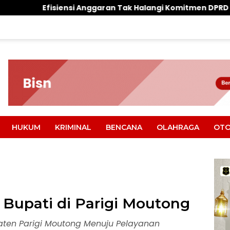
garan Tak Halangi Komitmen DPRD Parimo Kawal Aspirasi W
HUKUM
KRIMINAL
BENCANA
OLAHRAGA
OTO
n Bupati di Parigi Moutong
aten Parigi Moutong Menuju Pelayanan