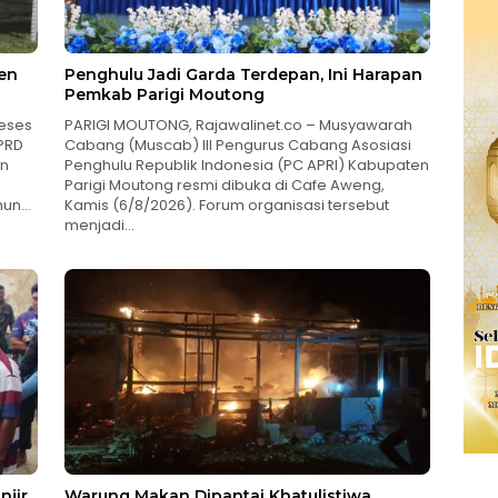
en
Penghulu Jadi Garda Terdepan, Ini Harapan
Pemkab Parigi Moutong
reses
PARIGI MOUTONG, Rajawalinet.co – Musyawarah
PRD
Cabang (Muscab) III Pengurus Cabang Asosiasi
an
Penghulu Republik Indonesia (PC APRI) Kabupaten
Parigi Moutong resmi dibuka di Cafe Aweng,
ahun…
Kamis (6/8/2026). Forum organisasi tersebut
menjadi…
njir
Warung Makan Dipantai Khatulistiwa