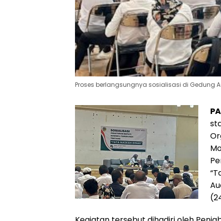
Proses berlangsungnya sosialisasi di Gedung A
PA
st
Or
Mo
Pe
“T
Au
(2
Kegiatan tersebut dihadiri oleh Penjab