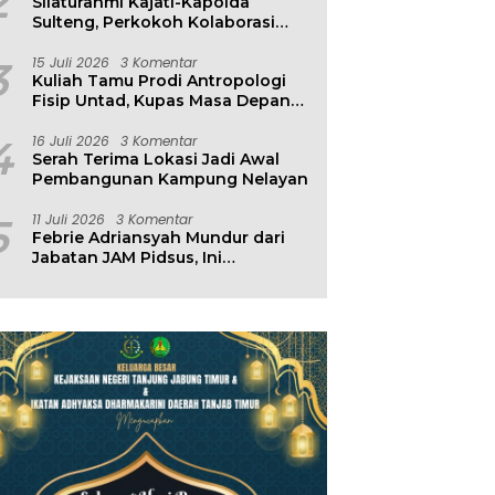
2
Silaturahmi Kajati-Kapolda
Sulteng, Perkokoh Kolaborasi
Antar Penegak Hukum
3
15 Juli 2026
3 Komentar
Kuliah Tamu Prodi Antropologi
Fisip Untad, Kupas Masa Depan
Hubungan Manusia dan
Lingkungan
4
16 Juli 2026
3 Komentar
Serah Terima Lokasi Jadi Awal
Pembangunan Kampung Nelayan
5
11 Juli 2026
3 Komentar
Febrie Adriansyah Mundur dari
Jabatan JAM Pidsus, Ini
Penjelasan Kejagung