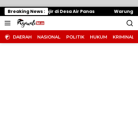
Langsung ke konten
angani Banjir di Desa Air Panas
Breaking News :
Warung Makan Dip
DAERAH
NASIONAL
POLITIK
HUKUM
KRIMINAL