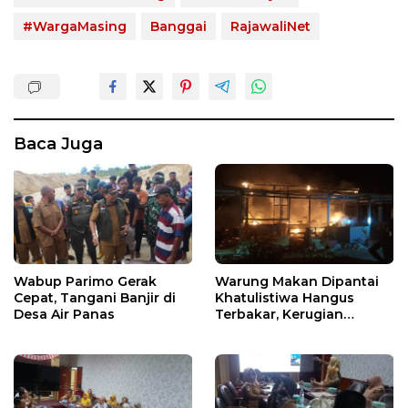
#WargaMasing
Banggai
RajawaliNet
Baca Juga
Wabup Parimo Gerak
Warung Makan Dipantai
Cepat, Tangani Banjir di
Khatulistiwa Hangus
Desa Air Panas
Terbakar, Kerugian
Ditaksir Ratusan Juta