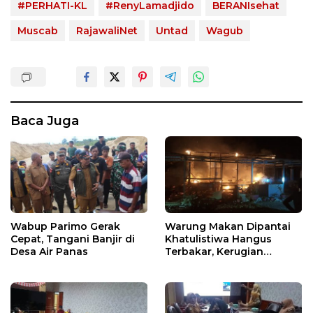
#PERHATI-KL
#RenyLamadjido
BERANIsehat
Muscab
RajawaliNet
Untad
Wagub
Baca Juga
Wabup Parimo Gerak
Warung Makan Dipantai
Cepat, Tangani Banjir di
Khatulistiwa Hangus
Desa Air Panas
Terbakar, Kerugian
Ditaksir Ratusan Juta