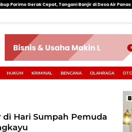
at, Tangani Banjir di Desa Air Panas
Warung Makan
HUKUM
KRIMINAL
BENCANA
OLAHRAGA
OTO
r di Hari Sumpah Pemuda
angkayu