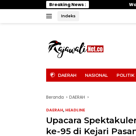
Langsung
Breaking News :
Wabup Parimo Gerak Cep
ke
konten
Indeks
tutup
DAERAH
NASIONAL
POLITIK
Beranda
DAERAH
DAERAH
,
HEADLINE
Upacara Spektakule
ke-95 di Kejari Pas