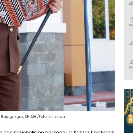
 Rajagukguk, SH.,MH./Foto: Istimewa
n dan nasionalisme berkobar di Kantor Kejaksaan