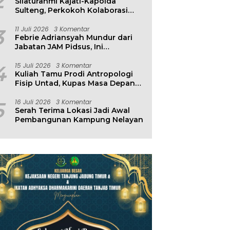
2
Silaturahmi Kajati-Kapolda
Sulteng, Perkokoh Kolaborasi
Antar Penegak Hukum
3
11 Juli 2026
3 Komentar
Febrie Adriansyah Mundur dari
Jabatan JAM Pidsus, Ini
Penjelasan Kejagung
4
15 Juli 2026
3 Komentar
Kuliah Tamu Prodi Antropologi
Fisip Untad, Kupas Masa Depan
Hubungan Manusia dan
Lingkungan
5
16 Juli 2026
3 Komentar
Serah Terima Lokasi Jadi Awal
Pembangunan Kampung Nelayan