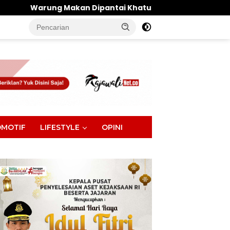
 Dipantai Khatulistiwa Hangus Terbakar, Kerugian Ditaks
tutup
MOTIF
LIFESTYLE
OPINI