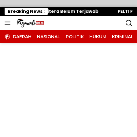
Langsung ke konten
dan Oknum Panitera Belum Terjawab
Breaking News :
PELTI Parigi 
DAERAH
NASIONAL
POLITIK
HUKUM
KRIMINAL