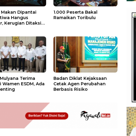
Makan Dipantai
1.000 Peserta Bakal
stiwa Hangus
Ramaikan Toribulu
, Kerugian Ditaksir
 Juta
 Mulyana Terima
Badan Diklat Kejaksaan
si Wamen ESDM, Ada
Cetak Agen Perubahan
enting
Berbasis Risiko