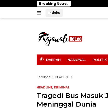
Langsung
Breaking News :
Wabu
ke
konten
Indeks
tutup
DAERAH
NASIONAL
POLITIK
Beranda
HEADLINE
HEADLINE
,
KRIMINAL
Tragedi Bus Masuk J
Meninggal Dunia