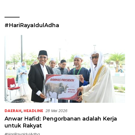
#HariRayaIdulAdha
DAERAH
,
HEADLINE
28 Mei 2026
Anwar Hafid: Pengorbanan adalah Kerja
untuk Rakyat
#HariRayaIdulAdha