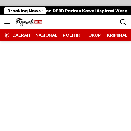
Langsung ke konten
 Halangi Komitmen DPRD Parimo Kawal Aspirasi Warga
Breaking News :
DAERAH
NASIONAL
POLITIK
HUKUM
KRIMINAL