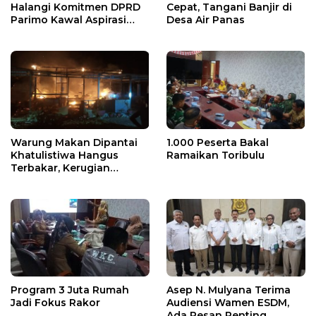
Halangi Komitmen DPRD
Cepat, Tangani Banjir di
Parimo Kawal Aspirasi
Desa Air Panas
Warga
Warung Makan Dipantai
1.000 Peserta Bakal
Khatulistiwa Hangus
Ramaikan Toribulu
Terbakar, Kerugian
Ditaksir Ratusan Juta
Program 3 Juta Rumah
Asep N. Mulyana Terima
Jadi Fokus Rakor
Audiensi Wamen ESDM,
Ada Pesan Penting