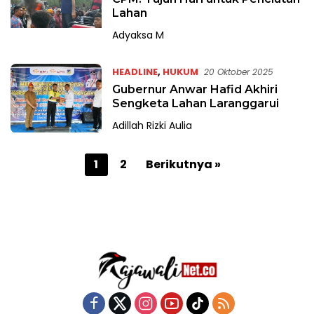
Lahan
Adyaksa M
HEADLINE
,
HUKUM
20 Oktober 2025
Gubernur Anwar Hafid Akhiri
Sengketa Lahan Laranggarui
Adillah Rizki Aulia
P
1
2
Berikutnya »
a
g
i
n
a
s
i