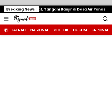
Langsung ke konten
rimo Gerak Cepat, Tangani Banjir di Desa Air Panas
Breaking News :
DAERAH
NASIONAL
POLITIK
HUKUM
KRIMINAL