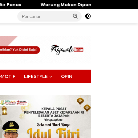
rung Makan Dipantai Khatulistiwa Hangus Terbakar, Kerug
tutup
MOTIF
LIFESTYLE
OPINI