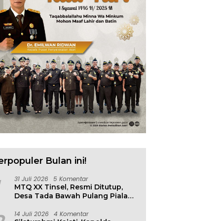
 N. Mulyana Terima
Badan Diklat Kejaksaan
S
ensi Wamen ESDM, Ada
Cetak Agen Perubahan
P
n Penting
Berbasis Risiko
F
erpopuler Bulan ini!
31 Juli 2026
5 Komentar
MTQ XX Tinsel, Resmi Ditutup,
Desa Tada Bawah Pulang Piala
Bergilir
14 Juli 2026
4 Komentar