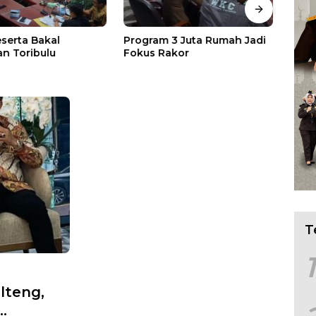
eserta Bakal
Program 3 Juta Rumah Jadi
Asep
n Toribulu
Fokus Rakor
Audi
Pesa
T
1
lteng,