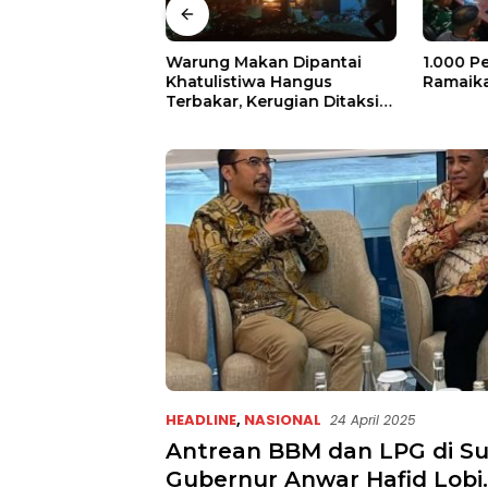
mo Gerak Cepat,
Warung Makan Dipantai
1.000 P
jir di Desa Air
Khatulistiwa Hangus
Ramaika
Terbakar, Kerugian Ditaksir
Ratusan Juta
HEADLINE
,
NASIONAL
24 April 2025
Antrean BBM dan LPG di Su
Gubernur Anwar Hafid Lobi