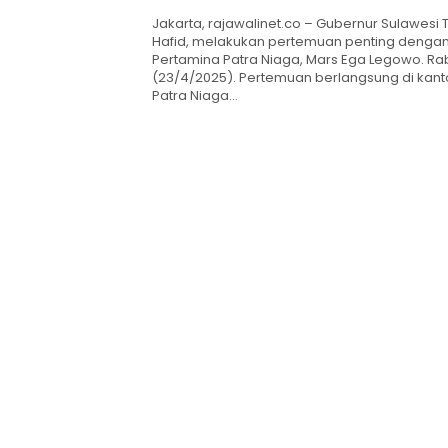
Pertamina
Jakarta, rajawalinet.co – Gubernur Sulawesi
Hafid, melakukan pertemuan penting dengan 
Pertamina Patra Niaga, Mars Ega Legowo. Ra
(23/4/2025). Pertemuan berlangsung di kant
Patra Niaga…