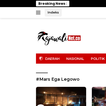
Langsung
Breaking News :
Wabup Parimo
ke
konten
Indeks
tutup
DAERAH
NASIONAL
POLITIK
#Mars Ega Legowo