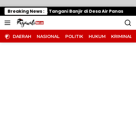
Langsung ke konten
imo Gerak Cepat, Tangani Banjir di Desa Air Panas
Breaking News :
DAERAH
NASIONAL
POLITIK
HUKUM
KRIMINAL