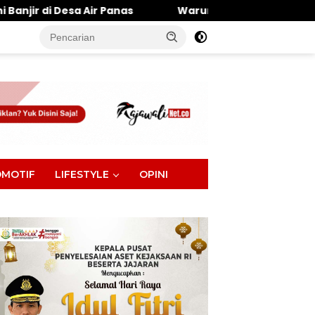
Panas
Warung Makan Dipantai Khatulistiwa Hangus 
tutup
MOTIF
LIFESTYLE
OPINI