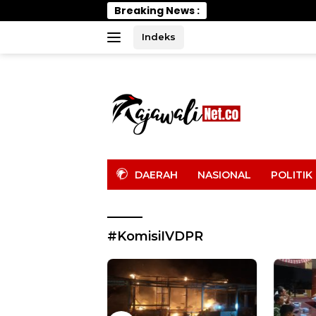
Langsung
Breaking News :
ke
konten
Indeks
tutup
DAERAH
NASIONAL
POLITIK
#KomisiIVDPR