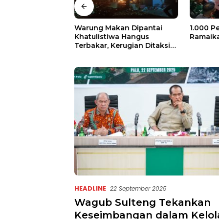
mo Gerak Cepat,
Warung Makan Dipantai
1.000 P
jir di Desa Air
Khatulistiwa Hangus
Ramaika
Terbakar, Kerugian Ditaksir
Ratusan Juta
HEADLINE
22 September 2025
Wagub Sulteng Tekankan
Keseimbangan dalam Kelol