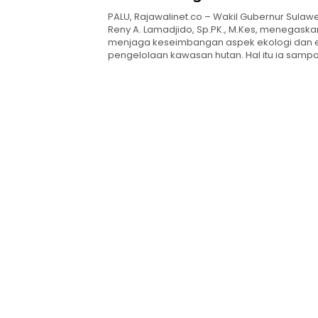
PALU, Rajawalinet.co – Wakil Gubernur Sulawe
Reny A. Lamadjido, Sp.PK., M.Kes, menegask
menjaga keseimbangan aspek ekologi dan
pengelolaan kawasan hutan. Hal itu ia samp