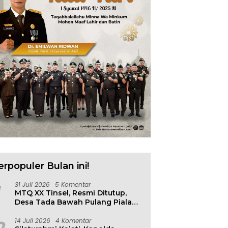
 N. Mulyana Terima
Badan Diklat Kejaksaan
S
ensi Wamen ESDM, Ada
Cetak Agen Perubahan
P
n Penting
Berbasis Risiko
F
erpopuler Bulan ini!
31 Juli 2026
5 Komentar
MTQ XX Tinsel, Resmi Ditutup,
Desa Tada Bawah Pulang Piala
Bergilir
14 Juli 2026
4 Komentar