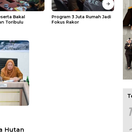
eserta Bakal
Program 3 Juta Rumah Jadi
Asep
n Toribulu
Fokus Rakor
Audi
Pesa
T
1
a Hutan