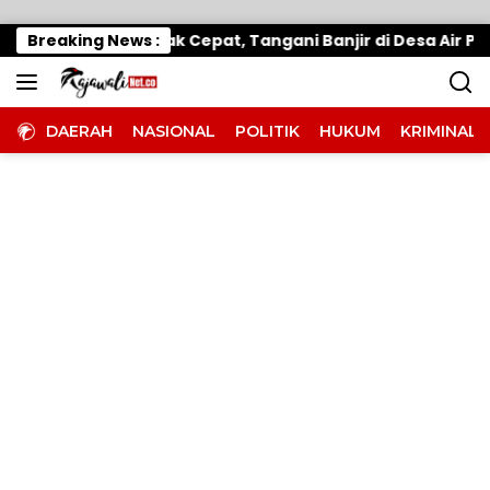
Langsung ke konten
Wabup Parimo Gerak Cepat, Tangani Banjir di Desa Air Pan
Breaking News :
DAERAH
NASIONAL
POLITIK
HUKUM
KRIMINAL