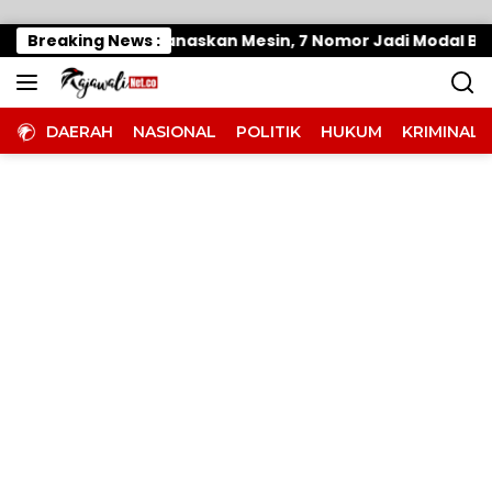
Langsung ke konten
 Parigi Moutong Panaskan Mesin, 7 Nomor Jadi Modal Bidik
Breaking News :
DAERAH
NASIONAL
POLITIK
HUKUM
KRIMINAL