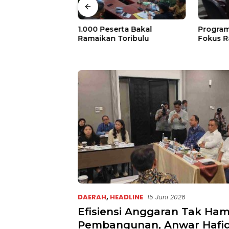
kan Dipantai
1.000 Peserta Bakal
Program
wa Hangus
Ramaikan Toribulu
Fokus R
erugian Ditaksir
ta
DAERAH
,
HEADLINE
15 Juni 2026
Efisiensi Anggaran Tak Ha
Pembangunan, Anwar Hafi