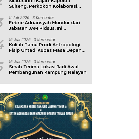
2
Silaturahmi Kajati-Kapolda
Sulteng, Perkokoh Kolaborasi
Antar Penegak Hukum
3
11 Juli 2026
3 Komentar
Febrie Adriansyah Mundur dari
Jabatan JAM Pidsus, Ini
Penjelasan Kejagung
4
15 Juli 2026
3 Komentar
Kuliah Tamu Prodi Antropologi
Fisip Untad, Kupas Masa Depan
Hubungan Manusia dan
Lingkungan
5
16 Juli 2026
3 Komentar
Serah Terima Lokasi Jadi Awal
Pembangunan Kampung Nelayan