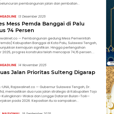
 peluncuran pembangunan jalan dan jembatan…
HEADLINE
13 Desember 2025
es Mess Pemda Banggai di Palu
s 74 Persen
jawalinet.co — Pembangunan gedung Mess Pemerintah
emda) Kabupaten Banggai di Kota Palu, Sulawesi Tengah,
unjukkan kemajuan signifikan. Hingga pertengahan
2025, progres konstruksi telah mencapai 74,15 persen….
HEADLINE
14 November 2025
uas Jalan Prioritas Sulteng Digarap
UNA, Rajawalinet.co — Gubernur Sulawesi Tengah, Dr.
id, memastikan dua ruas jalan strategis di Kabupaten Tojo
Kulingkinari–Wakai dan Longge Dataran Bulan–Toili—
erjakan pada 2026. Kepastian itu ia sampaikan…
E
,
NASIONAL
19 September 2025