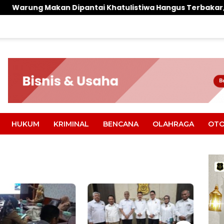
ntai Khatulistiwa Hangus Terbakar, Kerugian Ditaksir Ra
HUKUM
KRIMINAL
BENCANA
OLAHRAGA
OTO