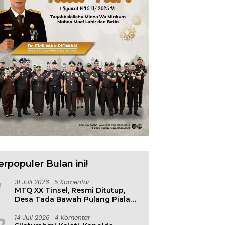
n Diklat Kejaksaan
Sulteng Resmi Gugat
W
k Agen Perubahan
Pencabutan Tuan Rumah
K
asis Risiko
FORNAS IX
P
S
erpopuler Bulan ini!
31 Juli 2026
5 Komentar
MTQ XX Tinsel, Resmi Ditutup,
Desa Tada Bawah Pulang Piala
Bergilir
14 Juli 2026
4 Komentar