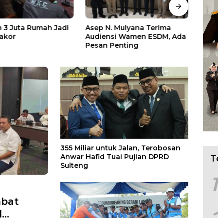
 3 Juta Rumah Jadi
Asep N. Mulyana Terima
Bada
akor
Audiensi Wamen ESDM, Ada
Ceta
Pesan Penting
Berb
355 Miliar untuk Jalan, Terobosan
Anwar Hafid Tuai Pujian DPRD
T
Sulteng
1
mbat
d