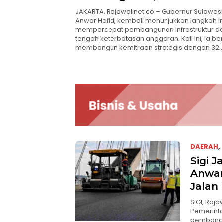
Gandeng Dunia Tambang
JAKARTA, Rajawalinet.co – Gubernur Sulawes
Anwar Hafid, kembali menunjukkan langkah i
mempercepat pembangunan infrastruktur da
tengah keterbatasan anggaran. Kali ini, ia ber
membangun kemitraan strategis dengan 32
DAERAH
,
Sigi J
Anwar
Jalan
SIGI, Raj
Pemerinta
pembangun