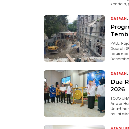
kendala,
DAERAH
,
Progr
Tembu
PALU, Ra
Daerah (P
terus men
Desember 
DAERAH
,
Dua R
2026
TOJO UNA-
Anwar Haf
Una-Una—
mulai dik
HEADLIN