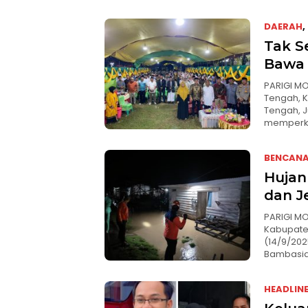
DAERAH
,
Tak Se
Bawa 
PARIGI MO
Tengah, 
Tengah, 
memperku
BENCAN
Hujan
dan J
PARIGI M
Kabupaten
(14/9/202
Bambasia
HEADLIN