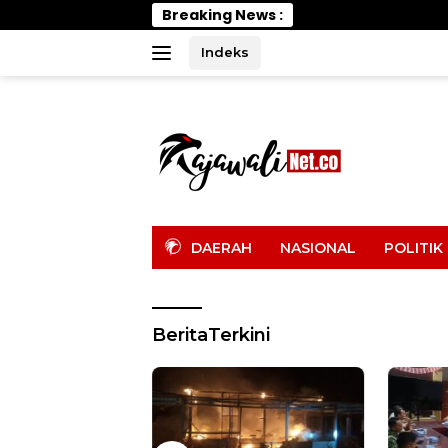
Langsung
Breaking News :
Wabup Pari
ke
konten
Indeks
tutup
DAERAH
NASIONAL
POLITIK
BeritaTerkini