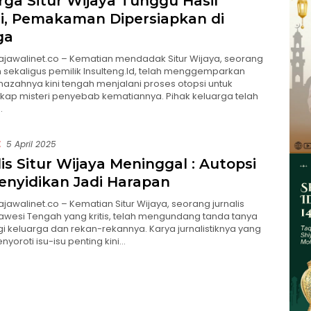
rga Situr Wijaya Tunggu Hasil
i, Pemakaman Dipersiapkan di
ga
rajawalinet.co – Kematian mendadak Situr Wijaya, seorang
sekaligus pemilik Insulteng.Id, telah menggemparkan
enazahnya kini tengah menjalani proses otopsi untuk
ap misteri penyebab kematiannya. Pihak keluarga telah
…
E
5 April 2025
is Situr Wijaya Meninggal : Autopsi
enyidikan Jadi Harapan
ajawalinet.co – Kematian Situr Wijaya, seorang jurnalis
wesi Tengah yang kritis, telah mengundang tanda tanya
i keluarga dan rekan-rekannya. Karya jurnalistiknya yang
nyoroti isu-isu penting kini…