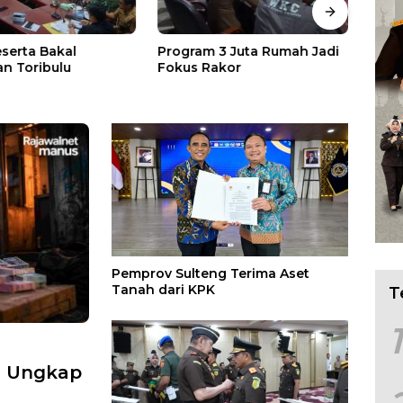
eserta Bakal
Program 3 Juta Rumah Jadi
Asep
n Toribulu
Fokus Rakor
Audi
Pesa
Pemprov Sulteng Terima Aset
Tanah dari KPK
T
1
i Ungkap