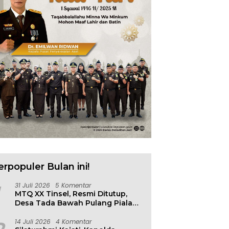
 N. Mulyana Terima
Badan Diklat Kejaksaan
S
ensi Wamen ESDM, Ada
Cetak Agen Perubahan
P
n Penting
Berbasis Risiko
F
erpopuler Bulan ini!
31 Juli 2026
5 Komentar
MTQ XX Tinsel, Resmi Ditutup,
Desa Tada Bawah Pulang Piala
Bergilir
14 Juli 2026
4 Komentar