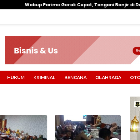
mo Gerak Cepat, Tangani Banjir di Desa Air Panas
HUKUM
KRIMINAL
BENCANA
OLAHRAGA
OTO