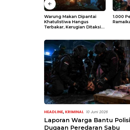
mo Gerak Cepat,
Warung Makan Dipantai
1.000 P
jir di Desa Air
Khatulistiwa Hangus
Ramaika
Terbakar, Kerugian Ditaksir
Ratusan Juta
HEADLINE
,
KRIMINAL
10 Juni 2026
Laporan Warga Bantu Polis
Dugaan Peredaran Sabu