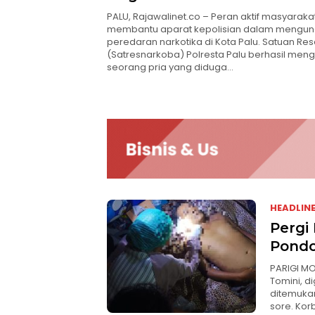
PALU, Rajawalinet.co – Peran aktif masyaraka
membantu aparat kepolisian dalam mengu
peredaran narkotika di Kota Palu. Satuan Re
(Satresnarkoba) Polresta Palu berhasil me
seorang pria yang diduga…
HEADLIN
Pergi
Pond
PARIGI M
Tomini, d
ditemukan
sore. Kor