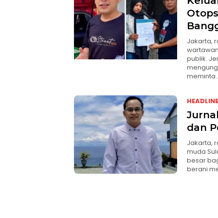
Kelua
Otops
Bang
Jakarta, 
wartawan 
publik. J
mengungk
meminta
HEADLIN
Jurnal
dan P
Jakarta, r
muda Sula
besar bag
berani me