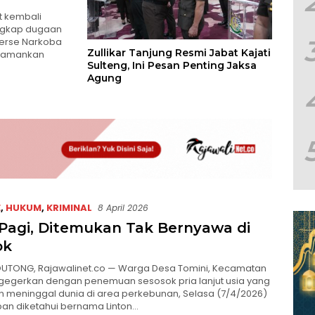
t kembali
ngkap dugaan
serse Narkoba
Zullikar Tanjung Resmi Jabat Kajati
ngamankan
Sulteng, Ini Pesan Penting Jaksa
Agung
E
,
HUKUM
,
KRIMINAL
8 April 2026
 Pagi, Ditemukan Tak Bernyawa di
ok
OUTONG, Rajawalinet.co — Warga Desa Tomini, Kecamatan
igegerkan dengan penemuan sesosok pria lanjut usia yang
 meninggal dunia di area perkebunan, Selasa (7/4/2026)
ban diketahui bernama Linton…