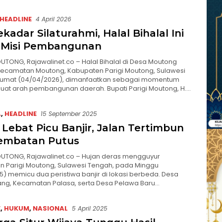
HEADLINE
4 April 2026
kadar Silaturahmi, Halal Bihalal Ini
Misi Pembangunan
UTONG, Rajawalinet.co – Halal Bihalal di Desa Moutong
Kecamatan Moutong, Kabupaten Parigi Moutong, Sulawesi
Jumat (04/04/2026), dimanfaatkan sebagai momentum
at arah pembangunan daerah. Bupati Parigi Moutong, H….
A
,
HEADLINE
15 September 2025
 Lebat Picu Banjir, Jalan Tertimbun
embatan Putus
OUTONG, Rajawalinet.co – Hujan deras mengguyur
 Parigi Moutong, Sulawesi Tengah, pada Minggu
5) memicu dua peristiwa banjir di lokasi berbeda. Desa
ng, Kecamatan Palasa, serta Desa Pelawa Baru…
E
,
HUKUM
,
NASIONAL
5 April 2025