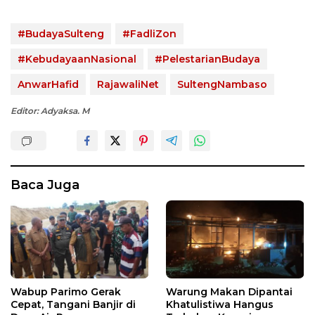
#BudayaSulteng
#FadliZon
#KebudayaanNasional
#PelestarianBudaya
AnwarHafid
RajawaliNet
SultengNambaso
Editor: Adyaksa. M
Baca Juga
Wabup Parimo Gerak
Warung Makan Dipantai
Cepat, Tangani Banjir di
Khatulistiwa Hangus