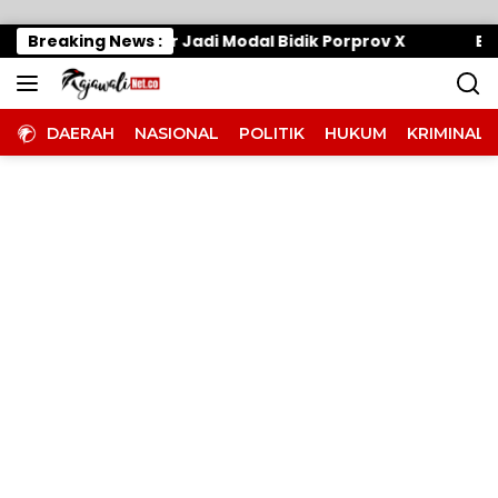
Langsung ke konten
Mesin, 7 Nomor Jadi Modal Bidik Porprov X
Breaking News :
Efisiens
DAERAH
NASIONAL
POLITIK
HUKUM
KRIMINAL