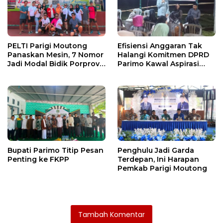
PELTI Parigi Moutong
Efisiensi Anggaran Tak
Panaskan Mesin, 7 Nomor
Halangi Komitmen DPRD
Jadi Modal Bidik Porprov
Parimo Kawal Aspirasi
X
Warga
Bupati Parimo Titip Pesan
Penghulu Jadi Garda
Penting ke FKPP
Terdepan, Ini Harapan
Pemkab Parigi Moutong
Tambah Komentar