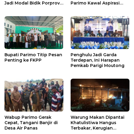
Jadi Modal Bidik Porprov
Parimo Kawal Aspirasi
X
Warga
Bupati Parimo Titip Pesan
Penghulu Jadi Garda
Penting ke FKPP
Terdepan, Ini Harapan
Pemkab Parigi Moutong
Wabup Parimo Gerak
Warung Makan Dipantai
Cepat, Tangani Banjir di
Khatulistiwa Hangus
Desa Air Panas
Terbakar, Kerugian
Ditaksir Ratusan Juta