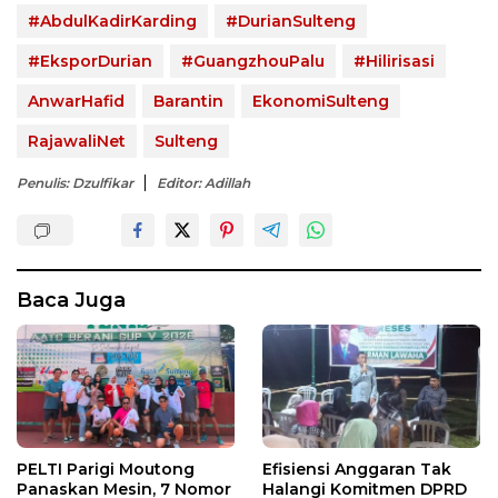
#AbdulKadirKarding
#DurianSulteng
#EksporDurian
#GuangzhouPalu
#Hilirisasi
AnwarHafid
Barantin
EkonomiSulteng
RajawaliNet
Sulteng
Penulis: Dzulfikar
Editor: Adillah
Baca Juga
PELTI Parigi Moutong
Efisiensi Anggaran Tak
Panaskan Mesin, 7 Nomor
Halangi Komitmen DPRD