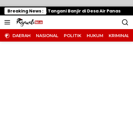
Langsung ke konten
Gerak Cepat, Tangani Banjir di Desa Air Panas
Breaking News :
War
DAERAH
NASIONAL
POLITIK
HUKUM
KRIMINAL