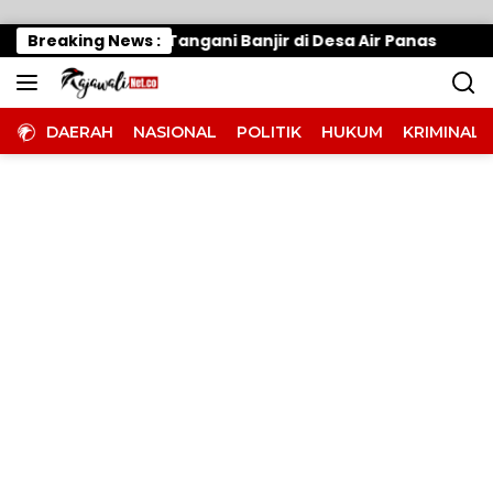
Langsung ke konten
erak Cepat, Tangani Banjir di Desa Air Panas
Breaking News :
Waru
DAERAH
NASIONAL
POLITIK
HUKUM
KRIMINAL