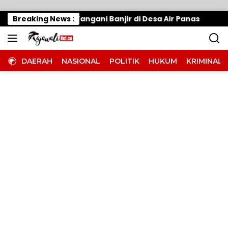
Langsung ke konten
erak Cepat, Tangani Banjir di Desa Air Panas
Breaking News :
Waru
DAERAH
NASIONAL
POLITIK
HUKUM
KRIMINAL