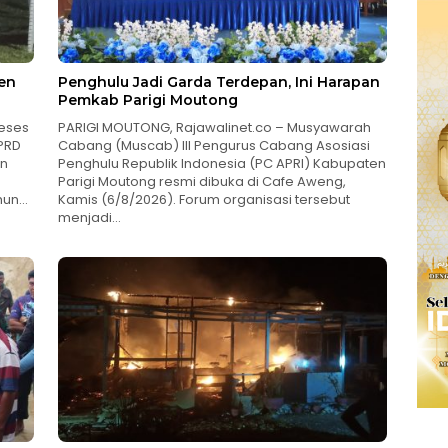
en
Penghulu Jadi Garda Terdepan, Ini Harapan
Pemkab Parigi Moutong
reses
PARIGI MOUTONG, Rajawalinet.co – Musyawarah
PRD
Cabang (Muscab) III Pengurus Cabang Asosiasi
an
Penghulu Republik Indonesia (PC APRI) Kabupaten
Parigi Moutong resmi dibuka di Cafe Aweng,
ahun…
Kamis (6/8/2026). Forum organisasi tersebut
menjadi…