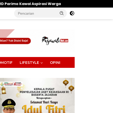
si Warga
Penghulu Jadi Garda Terdepan, Ini Harap
tutup
MOTIF
LIFESTYLE
OPINI