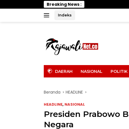
Langsung
Breaking News :
Efisiensi 
ke
konten
Indeks
tutup
DAERAH
NASIONAL
POLITIK
Beranda
HEADLINE
HEADLINE
,
NASIONAL
Presiden Prabowo Ba
Negara