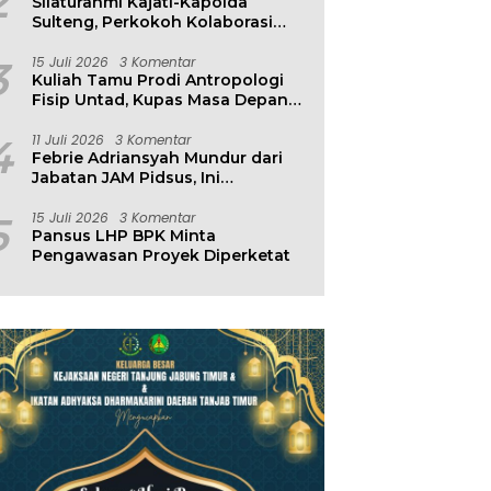
2
Silaturahmi Kajati-Kapolda
Sulteng, Perkokoh Kolaborasi
Antar Penegak Hukum
3
15 Juli 2026
3 Komentar
Kuliah Tamu Prodi Antropologi
Fisip Untad, Kupas Masa Depan
Hubungan Manusia dan
Lingkungan
4
11 Juli 2026
3 Komentar
Febrie Adriansyah Mundur dari
Jabatan JAM Pidsus, Ini
Penjelasan Kejagung
5
15 Juli 2026
3 Komentar
Pansus LHP BPK Minta
Pengawasan Proyek Diperketat