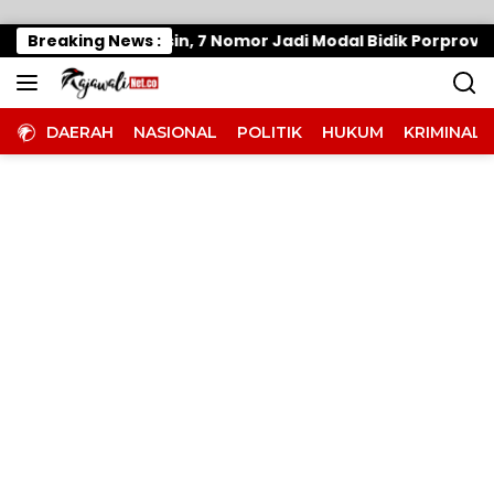
Langsung ke konten
 Panaskan Mesin, 7 Nomor Jadi Modal Bidik Porprov X
Breaking News :
DAERAH
NASIONAL
POLITIK
HUKUM
KRIMINAL