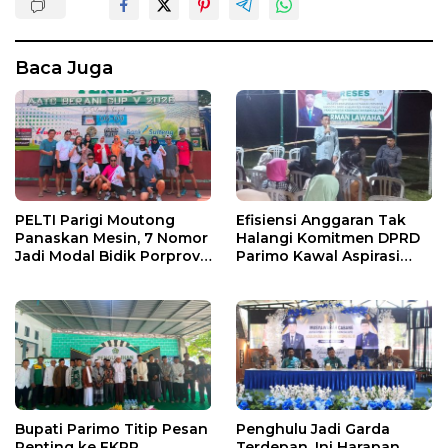
Baca Juga
PELTI Parigi Moutong
Efisiensi Anggaran Tak
Panaskan Mesin, 7 Nomor
Halangi Komitmen DPRD
Jadi Modal Bidik Porprov
Parimo Kawal Aspirasi
X
Warga
Bupati Parimo Titip Pesan
Penghulu Jadi Garda
Penting ke FKPP
Terdepan, Ini Harapan