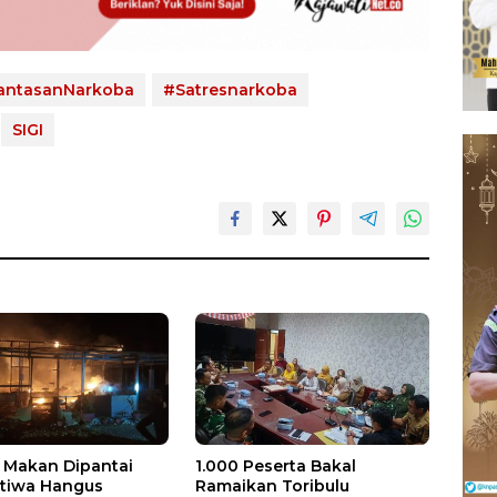
antasanNarkoba
#Satresnarkoba
SIGI
Makan Dipantai
1.000 Peserta Bakal
stiwa Hangus
Ramaikan Toribulu