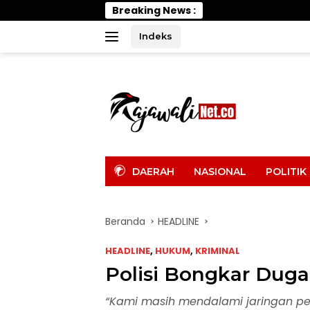
Langsung
Breaking News :
Wabup Parimo Ge
ke
konten
Indeks
tutup
DAERAH
NASIONAL
POLITIK
Beranda
HEADLINE
HEADLINE
,
HUKUM
,
KRIMINAL
Polisi Bongkar Duga
“Kami masih mendalami jaringan per