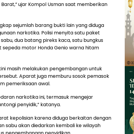
si Barat,” ujar Kompol Usman saat memberikan
kap sejumlah barang bukti lain yang diduga
unaan narkotika. Polisi menyita satu paket
uga sabu, dua batang pireks kaca, satu bungkus
nit sepeda motor Honda Genio warna hitam
 kini masih melakukan pengembangan untuk
tersebut. Aparat juga memburu sosok pemasok
am pemeriksaan awal.
daran narkotika ini, termasuk mengejar
ntongi penyidik,” katanya.
arat kepolisian karena diduga berkaitan dengan
gaan sabu akan diedarkan kembali ke wilayah
okus pengembangan penyidikan.