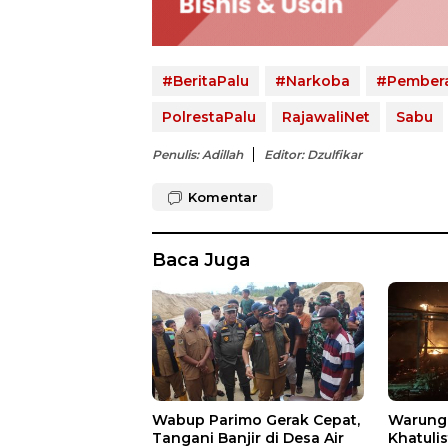
#BeritaPalu
#Narkoba
#Pember
PolrestaPalu
RajawaliNet
Sabu
Penulis: Adillah
Editor: Dzulfikar
Komentar
Baca Juga
Wabup Parimo Gerak Cepat,
Warung 
Tangani Banjir di Desa Air
Khatuli