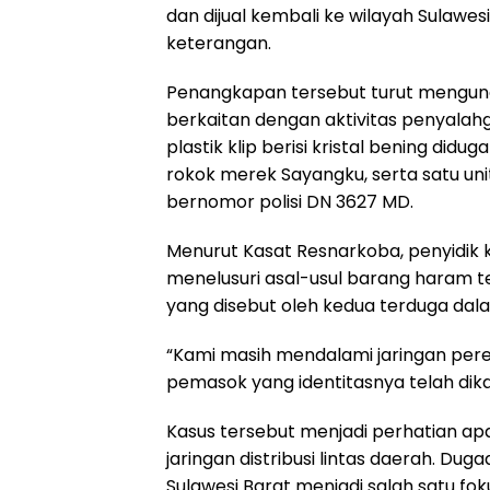
dan dijual kembali ke wilayah Sulawe
keterangan.
Penangkapan tersebut turut mengung
berkaitan dengan aktivitas penyalahg
plastik klip berisi kristal bening did
rokok merek Sayangku, serta satu u
bernomor polisi DN 3627 MD.
Menurut Kasat Resnarkoba, penyidik
menelusuri asal-usul barang haram 
yang disebut oleh kedua terduga dal
“Kami masih mendalami jaringan pere
pemasok yang identitasnya telah dika
Kasus tersebut menjadi perhatian ap
jaringan distribusi lintas daerah. Du
Sulawesi Barat menjadi salah satu f