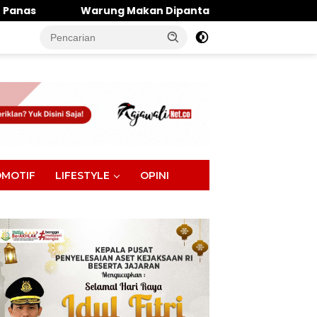
g Makan Dipantai Khatulistiwa Hangus Terbakar, Kerugian
tutup
MOTIF
LIFESTYLE
OPINI