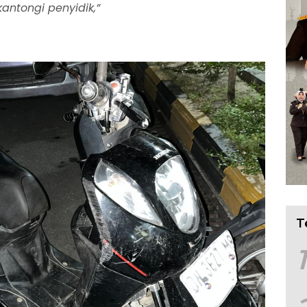
antongi penyidik,”
T
1