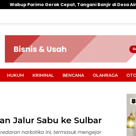
rak Cepat, Tangani Banjir di Desa Air Panas
Warun
HUKUM
KRIMINAL
BENCANA
OLAHRAGA
OTO
an Jalur Sabu ke Sulbar
edaran narkotika ini, termasuk mengejar