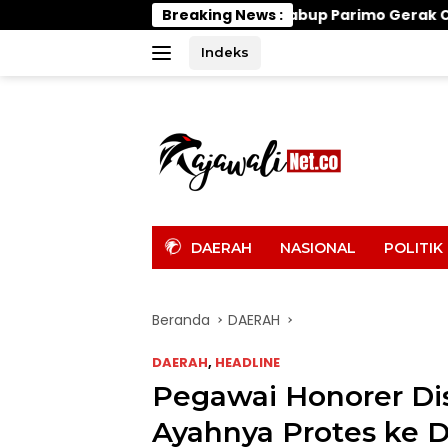
Langsung
Wabup Parimo Gerak Cepat, Tangani Banjir d
Breaking News :
ke
konten
Indeks
tutup
DAERAH
NASIONAL
POLITIK
Beranda
DAERAH
DAERAH
,
HEADLINE
Pegawai Honorer Dis
Ayahnya Protes ke D