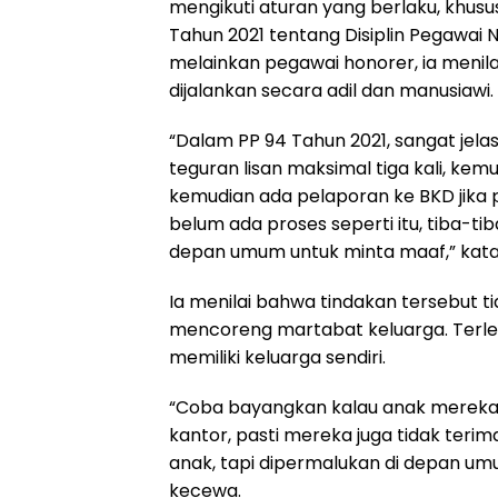
mengikuti aturan yang berlaku, khus
Tahun 2021 tentang Disiplin Pegawai N
melainkan pegawai honorer, ia menil
dijalankan secara adil dan manusiawi.
“Dalam PP 94 Tahun 2021, sangat jela
teguran lisan maksimal tiga kali, kemu
kemudian ada pelaporan ke BKD jika p
belum ada proses seperti itu, tiba-ti
depan umum untuk minta maaf,” kata
Ia menilai bahwa tindakan tersebut t
mencoreng martabat keluarga. Terle
memiliki keluarga sendiri.
“Coba bayangkan kalau anak mereka sen
kantor, pasti mereka juga tidak terima
anak, tapi dipermalukan di depan u
kecewa.