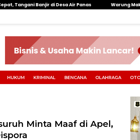
i Desa Air Panas
Warung Makan Dipantai Khatulist
HUKUM
KRIMINAL
BENCANA
OLAHRAGA
OTO
uruh Minta Maaf di Apel,
ispora