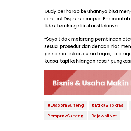
Dudy berharap keluhannya bisa menja
internal Dispora maupun Pemerintah P
tidak terulang di instansi lainnya.
“Saya tidak melarang pembinaan atau 
sesuai prosedur dan dengan niat m
pimpinan bukan cuma tegas, tapi jug
kuasa, tapi kehilangan rasa,” pungkas
#DisporaSulteng
#EtikaBirokrasi
PemprovSulteng
RajawaliNet