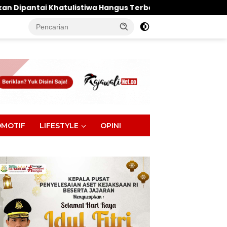
iwa Hangus Terbakar, Kerugian Ditaksir Ratusan Juta
tutup
MOTIF
LIFESTYLE
OPINI