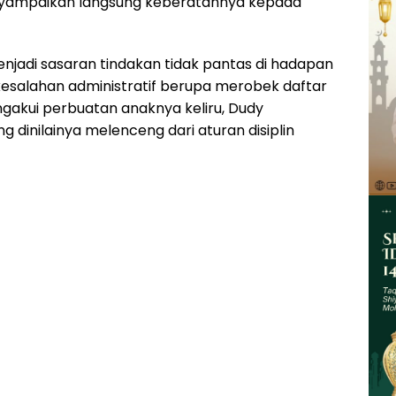
nyampaikan langsung keberatannya kepada
jadi sasaran tindakan tidak pantas di hadapan
esalahan administratif berupa merobek daftar
akui perbuatan anaknya keliru, Dudy
inilainya melenceng dari aturan disiplin