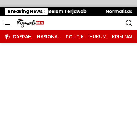
Langsung ke konten
knum Panitera Belum Terjawab
Breaking News :
Normalisasi Sungai
DAERAH
NASIONAL
POLITIK
HUKUM
KRIMINAL