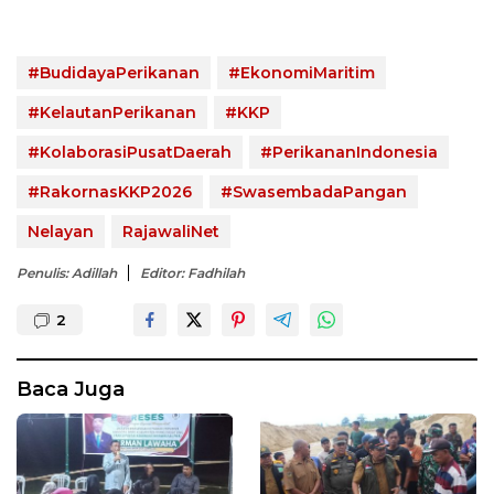
#BudidayaPerikanan
#EkonomiMaritim
#KelautanPerikanan
#KKP
#KolaborasiPusatDaerah
#PerikananIndonesia
#RakornasKKP2026
#SwasembadaPangan
Nelayan
RajawaliNet
Penulis: Adillah
Editor: Fadhilah
2
Baca Juga