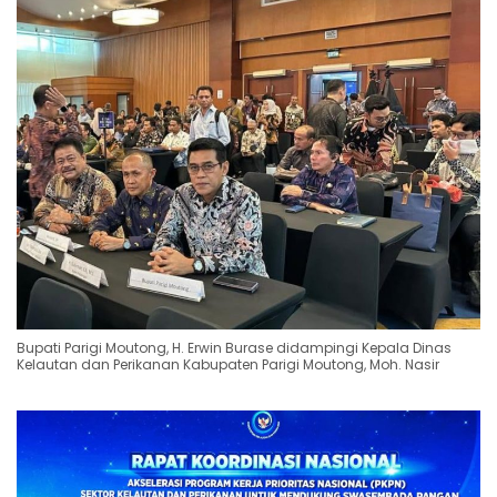
Bupati Parigi Moutong, H. Erwin Burase didampingi Kepala Dinas
Kelautan dan Perikanan Kabupaten Parigi Moutong, Moh. Nasir