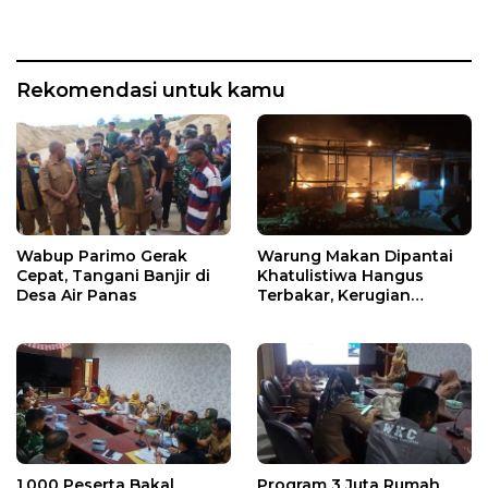
Rekomendasi untuk kamu
Wabup Parimo Gerak
Warung Makan Dipantai
Cepat, Tangani Banjir di
Khatulistiwa Hangus
Desa Air Panas
Terbakar, Kerugian
Ditaksir Ratusan Juta
1.000 Peserta Bakal
Program 3 Juta Rumah