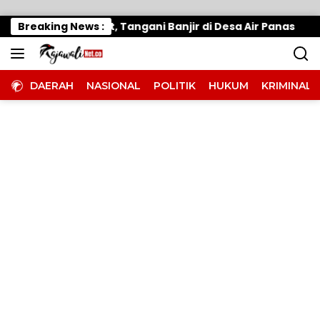
Langsung ke konten
 Gerak Cepat, Tangani Banjir di Desa Air Panas
Breaking News :
Wa
DAERAH
NASIONAL
POLITIK
HUKUM
KRIMINAL