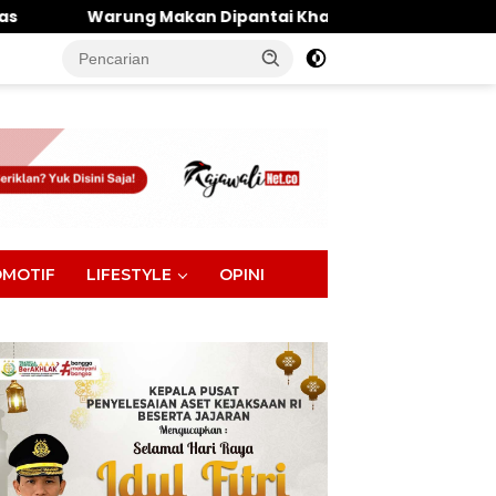
n Dipantai Khatulistiwa Hangus Terbakar, Kerugian Ditak
tutup
MOTIF
LIFESTYLE
OPINI