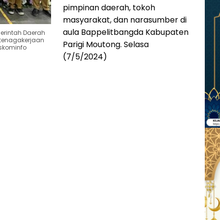
pimpinan daerah, tokoh
masyarakat, dan narasumber di
aula Bappelitbangda Kabupaten
erintah Daerah
etenagakerjaan
Parigi Moutong. Selasa
iskominfo
(7/5/2024)