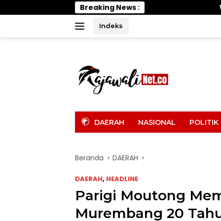
Langsung
Breaking News :
Wabup Parimo Gerak Ce
ke
konten
Indeks
tutup
DAERAH
NASIONAL
POLITIK
Beranda
DAERAH
DAERAH
,
HEADLINE
Parigi Moutong Me
Murembang 20 Tahu