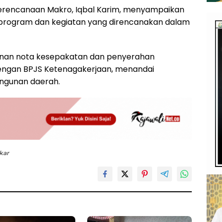
n Perencanaan Makro, Iqbal Karim, menyampaikan
program dan kegiatan yang direncanakan dalam
nan nota kesepakatan dan penyerahan
engan BPJS Ketenagakerjaan, menandai
gunan daerah.
ikar