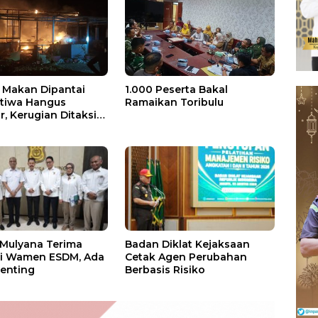
Makan Dipantai
1.000 Peserta Bakal
stiwa Hangus
Ramaikan Toribulu
, Kerugian Ditaksir
 Juta
 Mulyana Terima
Badan Diklat Kejaksaan
si Wamen ESDM, Ada
Cetak Agen Perubahan
enting
Berbasis Risiko