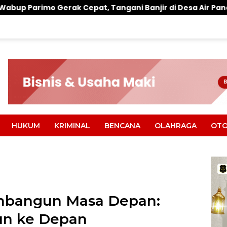
pat, Tangani Banjir di Desa Air Panas
Warung Maka
HUKUM
KRIMINAL
BENCANA
OLAHRAGA
OTO
mbangun Masa Depan:
n ke Depan