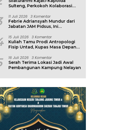
2
Silaturahmi Kajati-Kapolda
Sulteng, Perkokoh Kolaborasi
Antar Penegak Hukum
3
11 Juli 2026
3 Komentar
Febrie Adriansyah Mundur dari
Jabatan JAM Pidsus, Ini
Penjelasan Kejagung
4
15 Juli 2026
3 Komentar
Kuliah Tamu Prodi Antropologi
Fisip Untad, Kupas Masa Depan
Hubungan Manusia dan
Lingkungan
5
16 Juli 2026
3 Komentar
Serah Terima Lokasi Jadi Awal
Pembangunan Kampung Nelayan