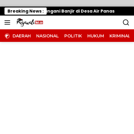
Langsung ke konten
rak Cepat, Tangani Banjir di Desa Air Panas
Breaking News :
Warun
DAERAH
NASIONAL
POLITIK
HUKUM
KRIMINAL